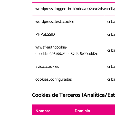
wordpress_logged_in_b91dc0a332a9c2d5e1da25
crib
wordpress_test_cookie
crib
PHPSESSID
crib
wfwaf-authcookie-
crib
ebbddce326166051ea67d5f8e79add2c
aviso_cookies
crib
cookies_configuradas
crib
Cookies de Terceros (Analítica/Est
Nombre
Dominio