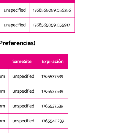
unspecified
1768565059.056356
unspecified
1768565059.055917
Preferencias)
SameSite
Expiración
com
unspecified
1765537539
com
unspecified
1765537539
com
unspecified
1765537539
com
unspecified
1765540239